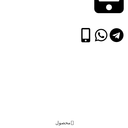
09352113956
جهت پرداخت فیلتر شکن خود را خاموش
نمایید.
0
محصول